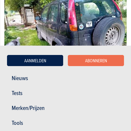
AANMELDEN
ABONNEREN
Nieuws
Daihatsu 1.3i 16v X
Tests
2.000 €
196.000 km
11/1998
83 pk
Co2 : 206g
Merken/Prijzen
Tools
1