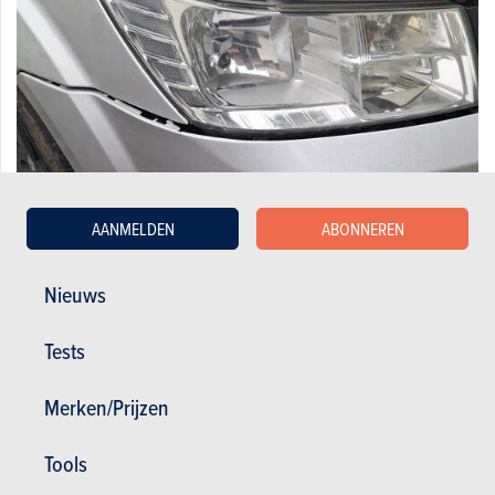
AANMELDEN
ABONNEREN
Nieuws
Dodge 2.0 CRD FAP SXT 7pl
Tests
1.500 €
270.000 km
12/2010
140 pk
Co2 : 165g
Merken/Prijzen
Tools