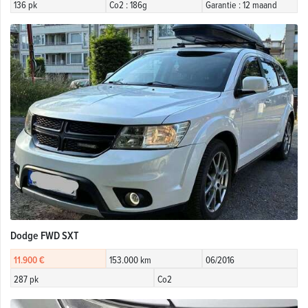
136 pk
Co2 : 186g
Garantie : 12 maand
Dodge FWD SXT
11.900 €
153.000 km
06/2016
287 pk
Co2