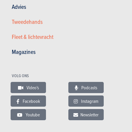
Advies
Tweedehands
Fleet & lichtevracht
Magazines
Dodge 2.0 CRD SXT SR Edition
VOLG ONS
5.800 €
177.000 km
10/2010
Video's
Podcasts
140 pk
Co2 : 165g
Facebook
Instagram
Youtube
Newsletter