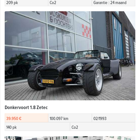
209 pk
Co2
Garantie : 24 maand
Donkervoort 1.8 Zetec
39.950 €
100.097 km
02/1993
140 pk
Co2