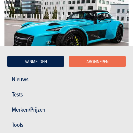
AANMELDEN
ABONNEREN
Nieuws
Donkervoort GTO-RS / ONLY 40 UNITS WORLDWIDE / NUMBER ...
Tests
159.950 €
30.956 km
09/2017
360 pk
Co2 : 178g
Garantie : 12 maand
Merken/Prijzen
Tools
1