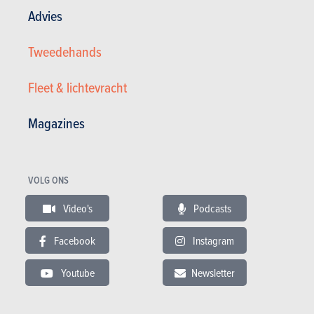
Advies
Plaats uw gratis zoekertje
Tweedehands
Fleet & lichtevracht
Magazines
VOLG ONS
Video's
Podcasts
Nieuws
Mijn diensten
Tweedehands & Stock
Inschrijven op de website
Facebook
Instagram
Abonneer u op het magazine
Autotests
Youtube
Newsletter
Contact
©2026 Produpress NV | Over ProduPress |
Privacybeleid
|
Algemene voorwaarden
|