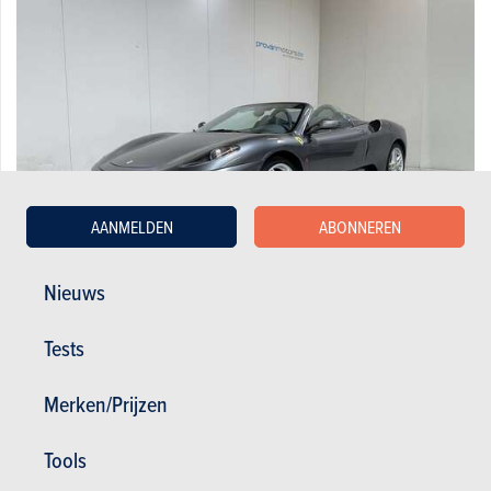
AANMELDEN
ABONNEREN
Nieuws
Ferrari Spider F1 4.3i V8 - Full Service Ferrari - To ...
Tests
119.990 €
77.637 km
01/2009
485 pk
Co2 : 247g
Merken/Prijzen
Tools