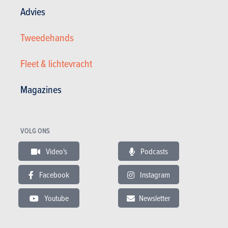
Advies
Tweedehands
Fleet & lichtevracht
Magazines
Ferrari FERRARI F430 V8 F1 COUPE
VOLG ONS
149.999 €
39.950 km
03/2007
Video's
Podcasts
485 pk
Co2 : 345g
Garantie : 24 maand
Facebook
Instagram
Youtube
Newsletter