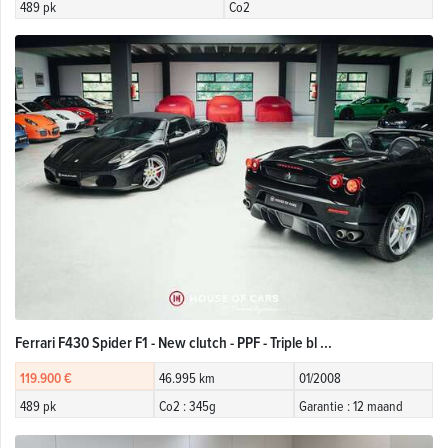
489 pk
Co2
Ferrari F430 Spider F1 - New clutch - PPF - Triple bl ...
119.900 €
46.995 km
01/2008
489 pk
Co2 : 345g
Garantie : 12 maand