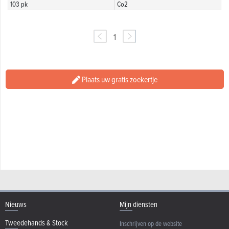
103 pk
Co2
1
Plaats uw gratis zoekertje
Nieuws
Mijn diensten
Tweedehands & Stock
Inschrijven op de website