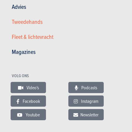
Advies
Plaats uw gratis zoekertje
Tweedehands
Fleet & lichtevracht
Magazines
VOLG ONS
Video's
Podcasts
Nieuws
Mijn diensten
Tweedehands & Stock
Inschrijven op de website
Facebook
Instagram
Abonneer u op het magazine
Autotests
Youtube
Newsletter
Contact
©2026 Produpress NV | Over ProduPress |
Privacybeleid
|
Algemene voorwaarden
|