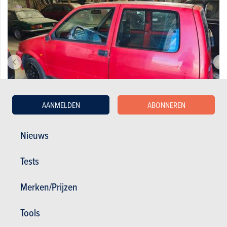
AANMELDEN
ABONNEREN
Nieuws
Fiat 0.9i Base
Tests
1.700 €
113.145 km
06/1995
39 pk
Co2
Merken/Prijzen
Tools
1