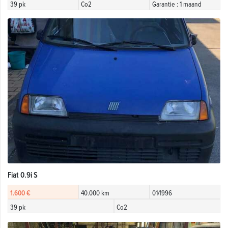
39 pk
Co2
Garantie : 1 maand
Fiat 0.9i S
1.600 €
40.000 km
01/1996
39 pk
Co2