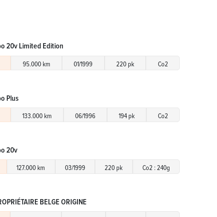
bo 20v Limited Edition
95.000 km
01/1999
220 pk
Co2
bo Plus
133.000 km
06/1996
194 pk
Co2
bo 20v
127.000 km
03/1999
220 pk
Co2 : 240g
 PROPRIÉTAIRE BELGE ORIGINE