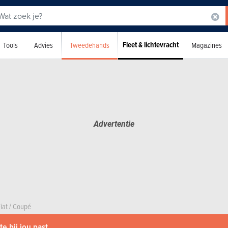
Fleet & lichtevracht
Tweedehands
Tools
Advies
Magazines
iat
/
Coupé
e bij jou past