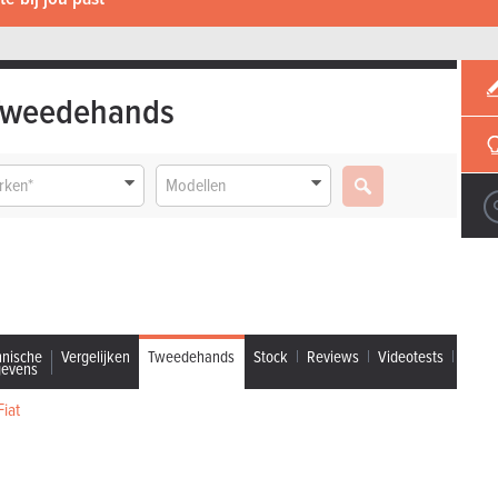
Tweedehands
rken*
Modellen
hnische
Vergelijken
Tweedehands
Stock
Reviews
Videotests
gevens
iat