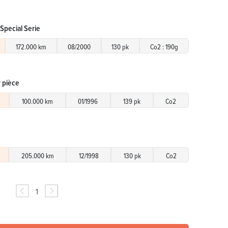
 Special Serie
172.000 km
08/2000
130 pk
Co2 : 190g
r pièce
100.000 km
01/1996
139 pk
Co2
205.000 km
12/1998
130 pk
Co2
1