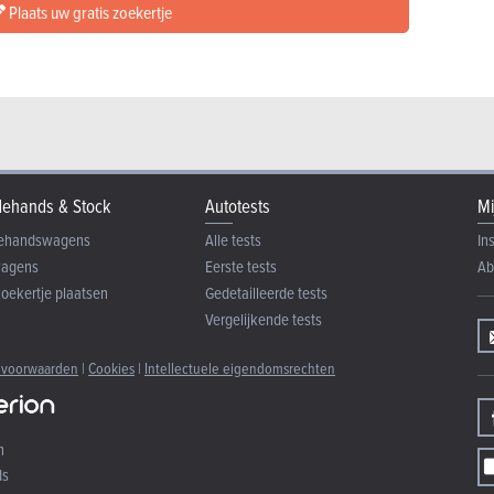
Plaats uw gratis zoekertje
ehands & Stock
Autotests
Mi
ehandswagens
Alle tests
In
wagens
Eerste tests
Ab
zoekertje plaatsen
Gedetailleerde tests
Vergelijkende tests
 voorwaarden
|
Cookies
|
Intellectuele eigendomsrechten
n
ds