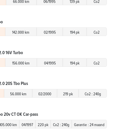
66.000 km
06/1995
139 pk
Co2
bo
142.000 km
02/1995
194 pk
Co2
2.0 16V Turbo
156.000 km
04/1995
194 pk
Co2
2.0 20S Tbo Plus
56.000 km
02/2000
219 pk
Co2 : 240g
rbo 20v CT OK Car-pass
105.000 km
04/1997
220 pk
Co2 : 240g
Garantie : 24 maand