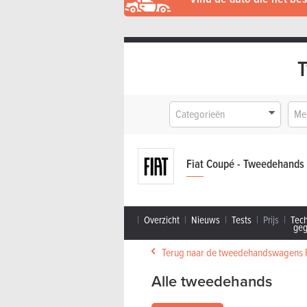
Categorieën
Me
Fiat Coupé - Tweedehands
Overzicht
Nieuws
Tests
Prijs
Tec
ge
Terug naar de tweedehandswagens F
Alle tweedehands