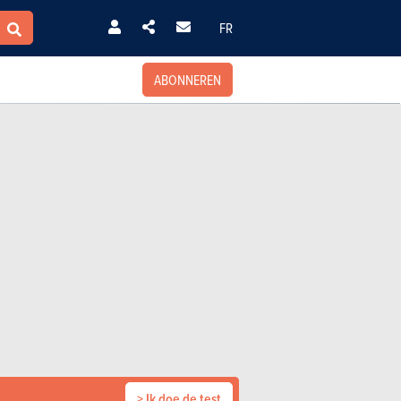
FR
ABONNEREN
> Ik doe de test