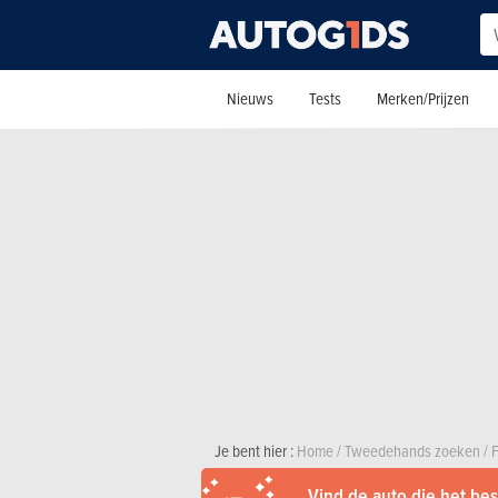
Nieuws
Tests
Merken/Prijzen
Je bent hier :
Home
/
Tweedehands zoeken
/
F
Vind de auto die het best