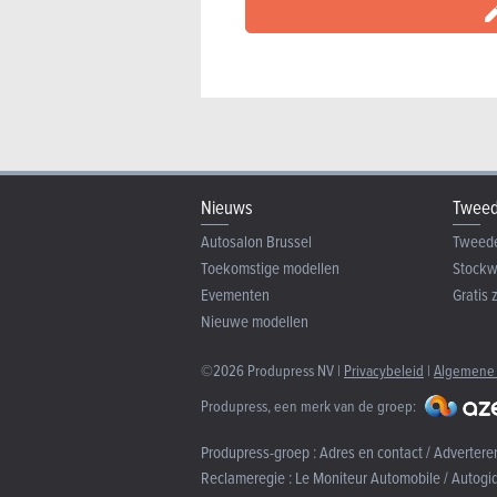
Nieuws
Tweed
Autosalon Brussel
Tweed
Toekomstige modellen
Stock
Evementen
Gratis 
Nieuwe modellen
©2026 Produpress NV |
Privacybeleid
|
Algemene
Produpress, een merk van de groep:
Produpress-groep :
Adres en contact / Advertere
Reclameregie :
Le Moniteur Automobile / Autogi