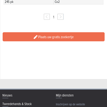
245 pk
Co2
1
Plaats uw gratis zoekertje
Nieuws
Mijn diensten
Tweedehands & Stock
Inschrijven op de website