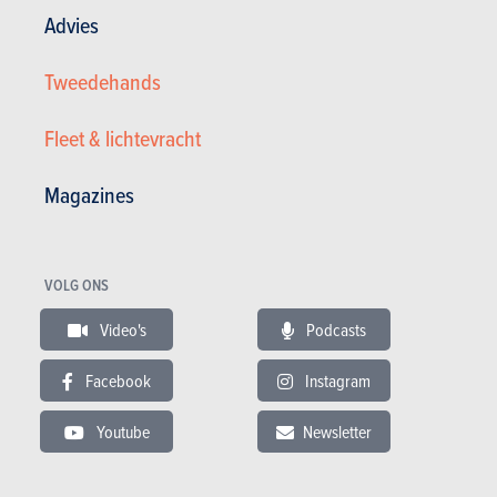
Advies
Plaats uw gratis zoekertje
Tweedehands
Fleet & lichtevracht
Magazines
VOLG ONS
Video's
Podcasts
Nieuws
Mijn diensten
Tweedehands & Stock
Inschrijven op de website
Facebook
Instagram
Abonneer u op het magazine
Autotests
Youtube
Newsletter
Contact
©2026 Produpress NV | Over ProduPress |
Privacybeleid
|
Algemene voorwaarden
|