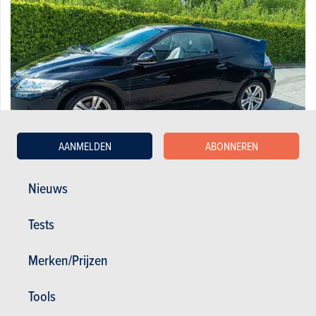
AANMELDEN
ABONNEREN
Nieuws
Honda 1.5i-VTEC + IMA GT
Tests
9.000 €
140.000 km
12/2010
114 pk
Co2
Merken/Prijzen
Tools
1