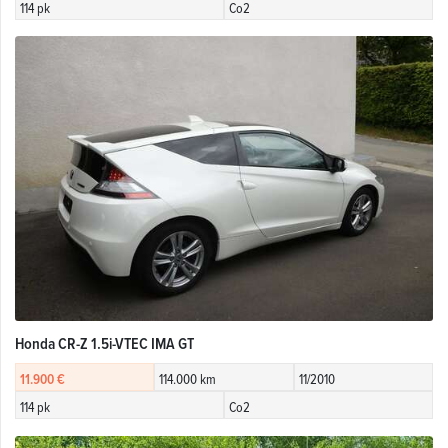
114 pk
Co2
Honda CR-Z 1.5i-VTEC IMA GT
11.900 €
114.000 km
11/2010
114 pk
Co2