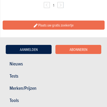
1
Plaats uw gratis zoekertje
AANMELDEN
ABONNEREN
Nieuws
Tests
Nieuws
Mijn diensten
Merken/Prijzen
Tweedehands & Stock
Inschrijven op de website
Abonneer u op het magazine
Tools
Autotests