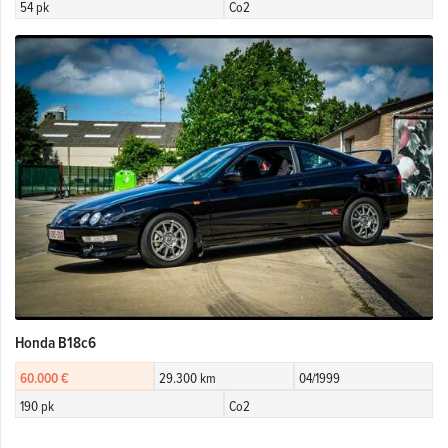
54 pk
Co2
Honda B18c6
60.000 €
29.300 km
04/1999
190 pk
Co2