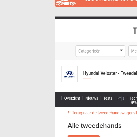
Categorieën
Me
Hyundai Veloster - Tweed
Overzicht
Nieuws
Tests
Prijs
Tec
ge
Terug naar de tweedehandswagens 
Alle tweedehands