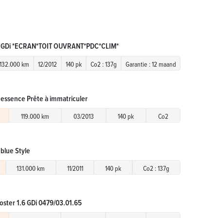
6 GDi *ECRAN*TOIT OUVRANT*PDC*CLIM*
132.000 km
12/2012
140 pk
Co2 : 137g
Garantie : 12 maand
 essence Prête à immatriculer
119.000 km
03/2013
140 pk
Co2
 blue Style
131.000 km
11/2011
140 pk
Co2 : 137g
oster 1.6 GDi 0479/03.01.65