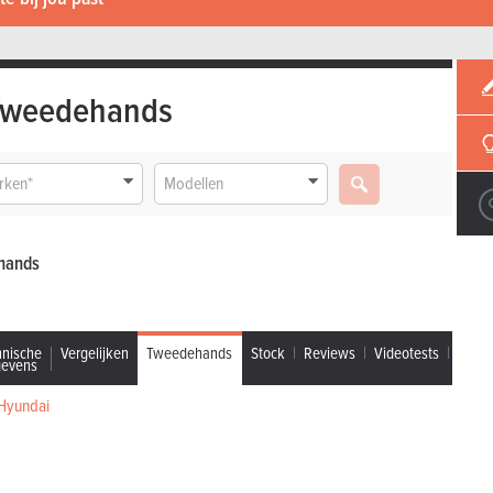
Tweedehands
rken*
Modellen
ehands
hnische
Vergelijken
Tweedehands
Stock
Reviews
Videotests
gevens
Hyundai