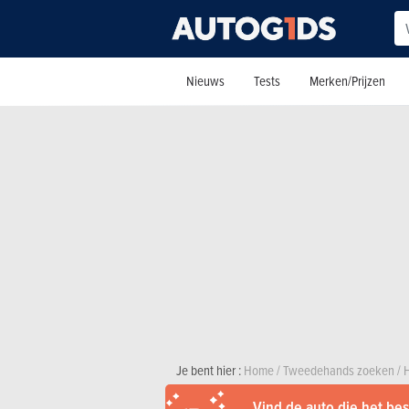
Nieuws
Tests
Merken/Prijzen
Je bent hier :
Home
/
Tweedehands zoeken
/
Vind de auto die het best