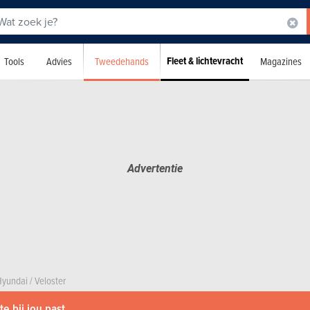
Fleet & lichtevracht
Tweedehands
Tools
Advies
Magazines
Hyundai
/
Veloster
e bij jou past