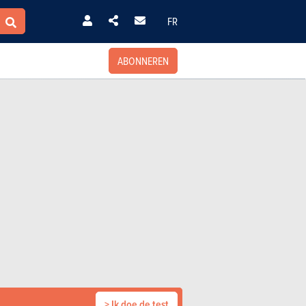
FR
ABONNEREN
> Ik doe de test