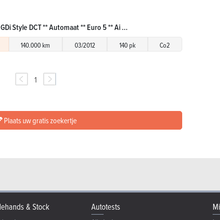
GDi Style DCT ** Automaat ** Euro 5 ** Ai ...
140.000 km
03/2012
140 pk
Co2
1
Plaats uw gratis zoekertje
ehands & Stock
Autotests
Mi