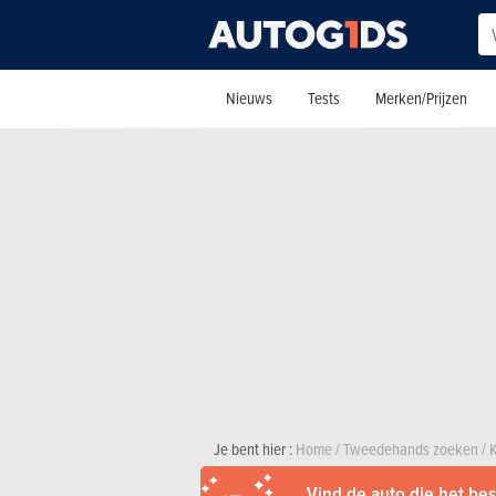
Nieuws
Tests
Merken/Prijzen
Je bent hier :
Home
/
Tweedehands zoeken
/
Vind de auto die het best