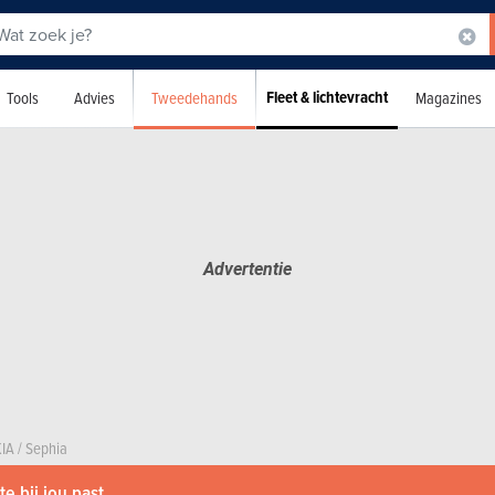
Fleet & lichtevracht
Tweedehands
Tools
Advies
Magazines
KIA
/
Sephia
e bij jou past