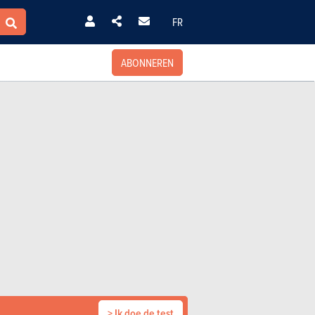
FR
ABONNEREN
> Ik doe de test