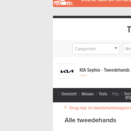
Categorieën
Me
KIA Sephia - Tweedehands
Overzicht
Nieuws
Tests
Prijs
Tec
ge
Terug naar de tweedehandswagens 
Alle tweedehands