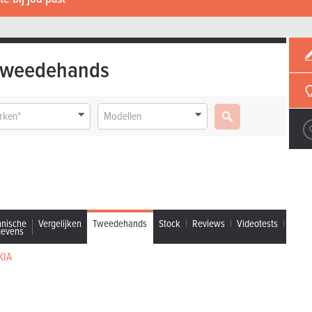
Tweedehands
rken*
Modellen
hnische
Vergelijken
Tweedehands
Stock
Reviews
Videotests
gevens
KIA