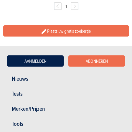
1
Plaats uw gratis zoekertje
AANMELDEN
ABONNEREN
Nieuws
Tests
Nieuws
Mijn diensten
Merken/Prijzen
Tweedehands & Stock
Inschrijven op de website
Abonneer u op het magazine
Tools
Autotests