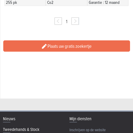
255 pk
Co2
Garantie : 12 maand
1
Plaats uw gratis zoekertje
Nieuws
Mijn diensten
Tweedehands & Stock
Inschrijven op de website