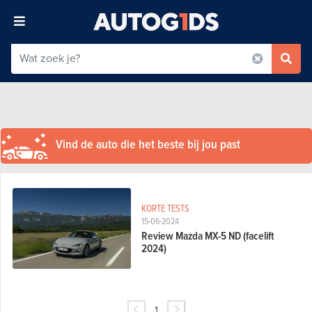
Vind de auto die het beste bij jou past
KORTE TESTS
15-06-2024
Review Mazda MX-5 ND (facelift
2024)
1