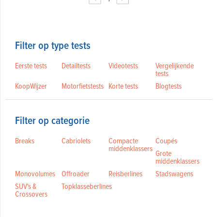
Filter op type tests
Eerste tests
Detailtests
Videotests
Vergelijkende
tests
KoopWijzer
Motorfietstests
Korte tests
Blogtests
Filter op categorie
Breaks
Cabriolets
Compacte
Coupés
middenklassers
Grote
middenklassers
Monovolumes
Offroader
Reisberlines
Stadswagens
SUV's &
Topklasseberlines
Crossovers