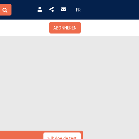
FR
ABONNEREN
> Ik doe de test