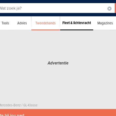
Fleet & lichtevracht
Tweedehands
Tools
Advies
Magazines
Mercedes-Benz
/
GL-Klasse
e bij jou past