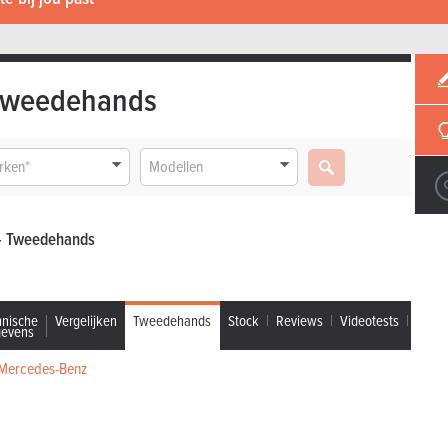
Tweedehands
rken*
Modellen
- Tweedehands
hnische
Vergelijken
Tweedehands
Stock
Reviews
Videotests
gevens
 Mercedes-Benz