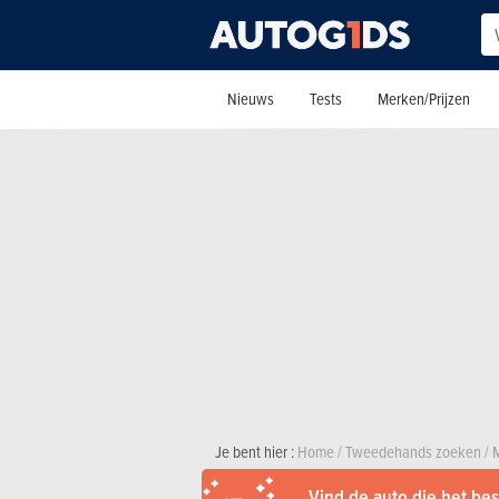
Nieuws
Tests
Merken/Prijzen
Je bent hier :
Home
/
Tweedehands zoeken
/
Vind de auto die het best