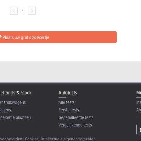
1
Plaats uw gratis zoekertje
ehands & Stock
Autotests
Mi
ehandswagens
Alle tests
In
wagens
Eerste tests
Ab
zoekertje plaatsen
Gedetailleerde tests
Vergelijkende tests
 voorwaarden
|
Cookies
|
Intellectuele eigendomsrechten