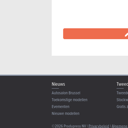
Nieuws
Tweed
Autosalon Brussel
Tweed
Toekomstige modellen
Stock
Evementen
Gratis 
Nieuwe modellen
©2026 Produpress NV |
Privacybeleid
|
Algemene