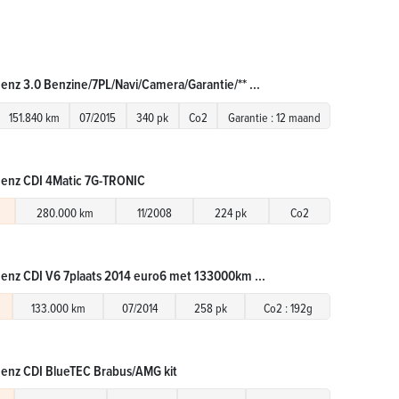
nz 3.0 Benzine/7PL/Navi/Camera/Garantie/** ...
151.840 km
07/2015
340 pk
Co2
Garantie : 12 maand
enz CDI 4Matic 7G-TRONIC
280.000 km
11/2008
224 pk
Co2
nz CDI V6 7plaats 2014 euro6 met 133000km ...
133.000 km
07/2014
258 pk
Co2 : 192g
enz CDI BlueTEC Brabus/AMG kit