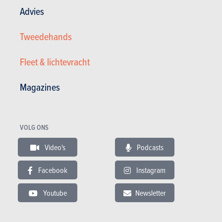
Advies
Tweedehands
Fleet & lichtevracht
Magazines
Mercedes-Benz CDI L 4-Matic
VOLG ONS
14.000 €
190.000 km
06/2012
Video's
Podcasts
265 pk
Co2
Facebook
Instagram
Youtube
Newsletter