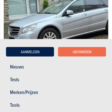
AANMELDEN
ABONNEREN
Nieuws
Mercedes-Benz CDI L 4-Matic
Tests
3.000 €
260.000 km
06/2011
265 pk
Co2 : 223g
Merken/Prijzen
Tools