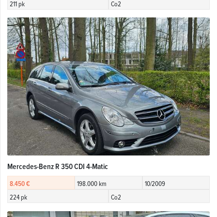
211 pk
Co2
Mercedes-Benz R 350 CDI 4-Matic
8.450 €
198.000 km
10/2009
224 pk
Co2