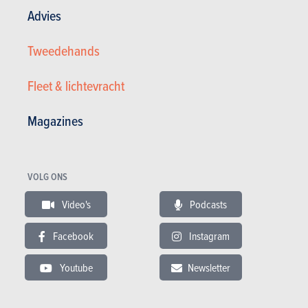
Advies
Tweedehands
Fleet & lichtevracht
Magazines
Nissan 2.5 dCi 4x4 132000KM ÉTAT NEUF GARANTIE ✅CT
VOLG ONS
13.500 €
132.000 km
04/2011
Video's
Podcasts
190 pk
Co2
Garantie : 12 maand
Facebook
Instagram
Youtube
Newsletter