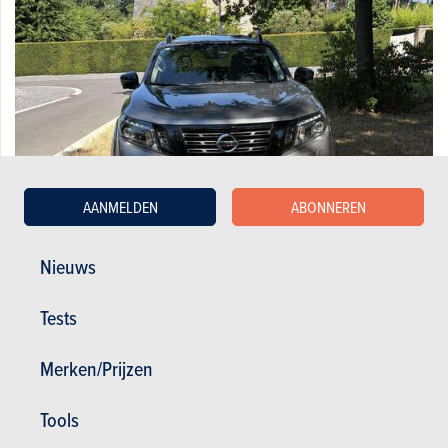
AANMELDEN
ABONNEREN
Nieuws
Nissan 2.3 dCi 4WD New N-Guard
Tests
31.500 €
94.500 km
07/2020
190 pk
Co2 : 194g
Merken/Prijzen
Tools