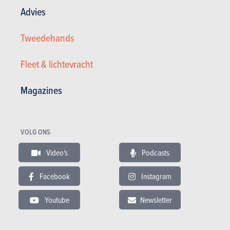
Advies
Tweedehands
Fleet & lichtevracht
Magazines
Renault 1.2 TCe Toit Pano Siège Cuir Chauffant Attac ...
VOLG ONS
10.990 €
66.047 km
03/2017
Video's
Podcasts
130 pk
Co2 : 130g
Garantie : 12 maand
Facebook
Instagram
Youtube
Newsletter