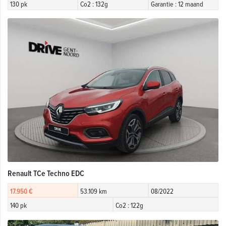
130 pk
Co2 : 132g
Garantie : 12 maand
Renault TCe Techno EDC
17.950 €
53.109 km
08/2022
140 pk
Co2 : 122g