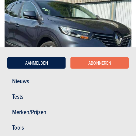
AANMELDEN
ABONNEREN
Nieuws
Renault 1.5 Blue dCi Corporate Edition
Tests
13.950 €
86.571 km
10/2021
115 pk
Co2
Merken/Prijzen
Tools