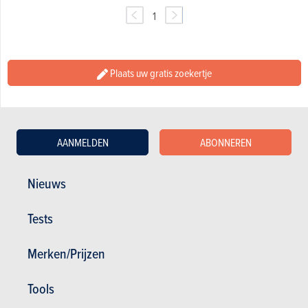
1
Plaats uw gratis zoekertje
AANMELDEN
ABONNEREN
Nieuws
Tests
Nieuws
Mijn diensten
Merken/Prijzen
Tweedehands & Stock
Inschrijven op de website
Abonneer u op het magazine
Tools
Autotests