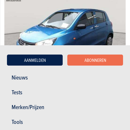
AANMELDEN
ABONNEREN
Nieuws
Suzuki 1.0i 68cv Bleue 11/16 45.084 km Airco Bluetoot ...
Tests
8.995 €
45.083 km
11/2016
68 pk
Co2
Garantie : 12 maand
Merken/Prijzen
Tools