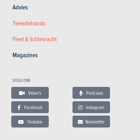
Advies
Tweedehands
Fleet & lichtevracht
Magazines
Suzuki AIRCO * 1ER PROPRIETAIRE *
VOLG ONS
6.950 €
58.381 km
07/2019
Video's
Podcasts
68 pk
Co2
Facebook
Instagram
Youtube
Newsletter