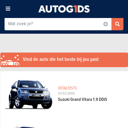
Vind de auto die het beste bij jou past
DETAILTESTS
03-03-2006
Suzuki Grand Vitara 1.9 DDiS