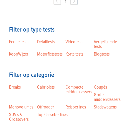
1
Filter op type tests
Eerste tests
Detailtests
Videotests
Vergelijkende
tests
KoopWijzer
Motorfietstests
Korte tests
Blogtests
Filter op categorie
Breaks
Cabriolets
Compacte
Coupés
middenklassers
Grote
middenklassers
Monovolumes
Offroader
Reisberlines
Stadswagens
SUV's &
Topklasseberlines
Crossovers