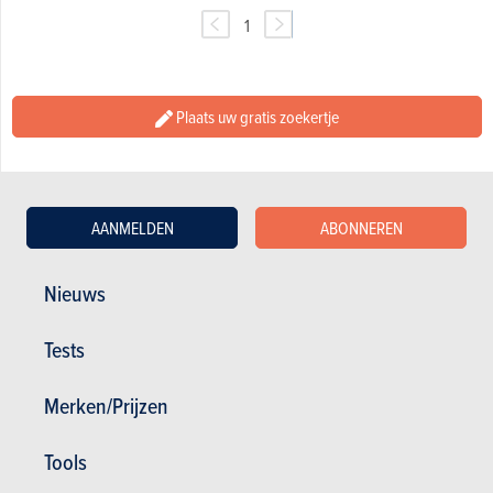
1
Plaats uw gratis zoekertje
AANMELDEN
ABONNEREN
Nieuws
Tests
Nieuws
Mijn diensten
Merken/Prijzen
Tweedehands & Stock
Inschrijven op de website
Abonneer u op het magazine
Tools
Autotests