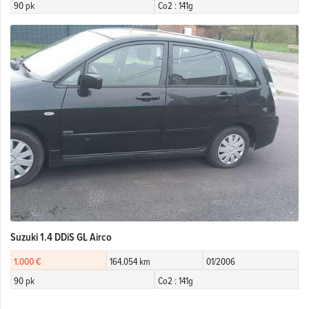
90 pk
Co2 : 141g
Suzuki 1.4 DDiS GL Airco
1.000 €
164.054 km
01/2006
90 pk
Co2 : 141g