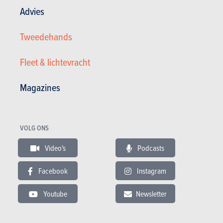
Advies
Tweedehands
Fleet & lichtevracht
Magazines
Volkswagen Eos 2.0 tdi 1 er Proprétaire ,Carnet comp ...
VOLG ONS
8.999 €
91.561 km
01/2009
Video's
Podcasts
140 pk
Co2 : 149g
Garantie : 12 maand
Facebook
Instagram
Youtube
Newsletter