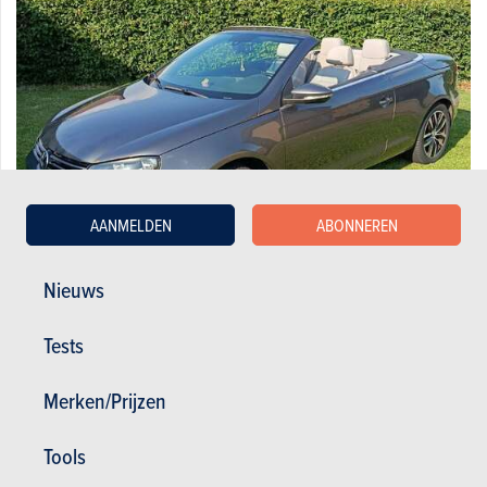
AANMELDEN
ABONNEREN
Nieuws
Volkswagen Eos 2.0 CR TDi
Tests
5.500 €
201.530 km
07/2014
136 pk
Co2
Merken/Prijzen
Tools