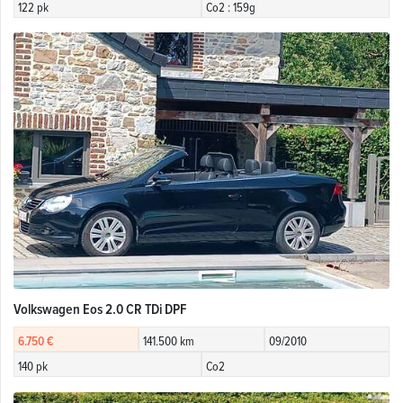
122 pk
Co2 : 159g
Volkswagen Eos 2.0 CR TDi DPF
6.750 €
141.500 km
09/2010
140 pk
Co2