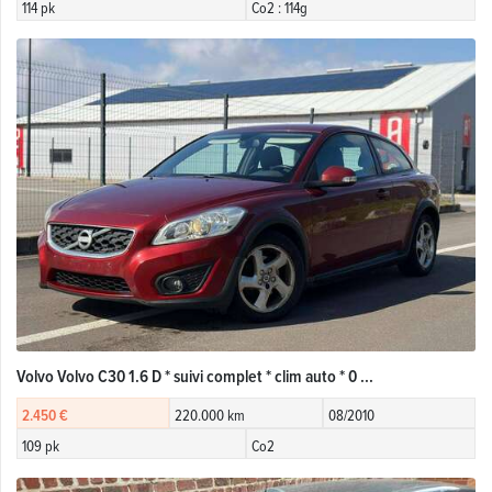
114 pk
Co2 : 114g
Volvo Volvo C30 1.6 D * suivi complet * clim auto * 0 ...
2.450 €
220.000 km
08/2010
109 pk
Co2