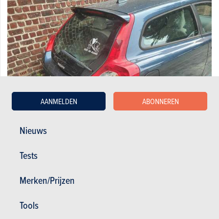
AANMELDEN
ABONNEREN
Nieuws
Volvo 1.6i 16v Summum
Tests
650 €
160.000 km
07/2007
101 pk
Co2 : 167g
Merken/Prijzen
Tools