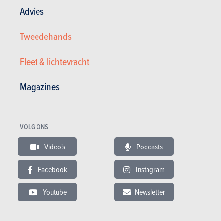
Advies
Tweedehands
Fleet & lichtevracht
Magazines
Volvo
VOLG ONS
4.900 €
160.000 km
01/2010
Video's
Podcasts
109 pk
Co2
Facebook
Instagram
Youtube
Newsletter