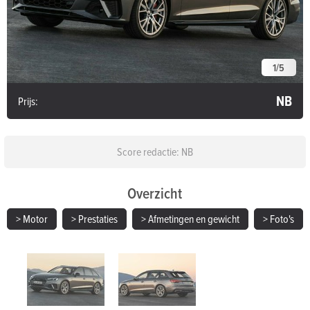
1
/
5
NB
Prijs:
Score redactie: NB
Overzicht
> Motor
> Prestaties
> Afmetingen en gewicht
> Foto's