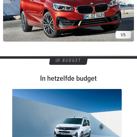
1
/
5
BUDGET
In hetzelfde budget