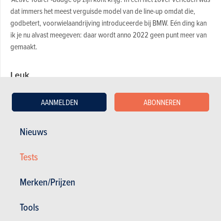
dat immers het meest verguisde model van de line-up omdat die,
godbetert, voorwielaandrijving introduceerde bij BMW. Eén ding kan
ik je nu alvast meegeven: daar wordt anno 2022 geen punt meer van
gemaakt.
Leuk
Klagen doe ik straks, eerst de positieve feedback. Ze mogen in
AANMELDEN
ABONNEREN
München trouwens gerust zijn, de lijst met complimenten is beduidend
langer dan die met werkpunten. Beginnen doen we met de afwerking
Nieuws
van de BMW 2 Active Tourer, die op een
ontstellend hoog niveau
staat.
Toegegeven, de Belgische invoerder heeft zich voor deze
Tests
testwagen behoorlijk uitgeleefd op de optielijst, waardoor de Luxury-
uitvoering zijn titel alle eer aandeed. De basisversie zal dus allicht wel
Merken/Prijzen
wat van die pluimen verliezen, al ga ik er gemakshalve vanuit dat de
gebruikte plastics en inlegstroken ook dan 'premium' zullen
Tools
aanvoelen.