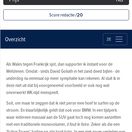
Score redactie
/20
Overzicht
ZIE
Als Wales tegen Frankrijk sjot, dan supporter ik instant voor de
Welshmen. Omdat - sinds David Goliath in het zand deed bijten - de
underdog nu eenmaal op meer symphatie kan rekenen. Al sluit ik in
deze niet uit dat bij voorgenoemd voorbeeld er ook nog wat
onverwerkt WK-nijd meespeelt.
Soit, om maar te zeggen dat ik niet perse mee hoef te surfen op de
stroom. En klaarblijkelijk geldt dat ook voor BMW. In een tijdperk
waar iedereen massaal aan de SUV gaat toch nog komen aanzetten
met een traditionele monovolumer,
il faut le faire.
Zeker als die een
'Active Tourer'-badge op zijn kont krijg. In een niet zover verleden was