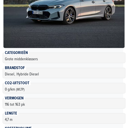
CATEGORIEËN
Grote middenklassers
BRANDSTOF
Diesel,
Hybride Diesel
CO2-UITSTOOT
0 g/km
(WLTP)
VERMOGEN
116 tot 163 pk
LENGTE
4,7 m