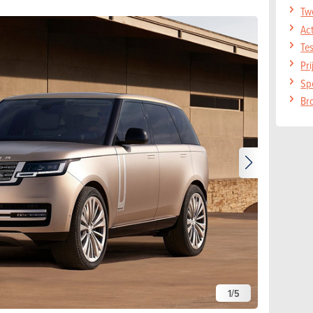
Tw
Ac
Te
Pr
Sp
Br
1
/
5