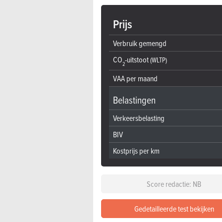
Prijs
Verbruik gemengd
CO
-uitstoot
(WLTP)
2
VAA per maand
Belastingen
Verkeersbelasting
BIV
Kostprijs per km
Score redactie: NB
Gedetailleerde test bekijken