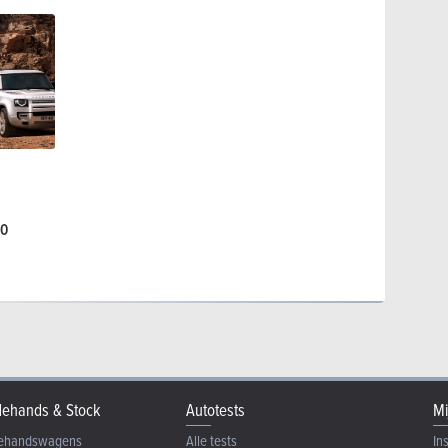
50
ehands & Stock
Autotests
Mi
ehandswagens
Alle tests
In