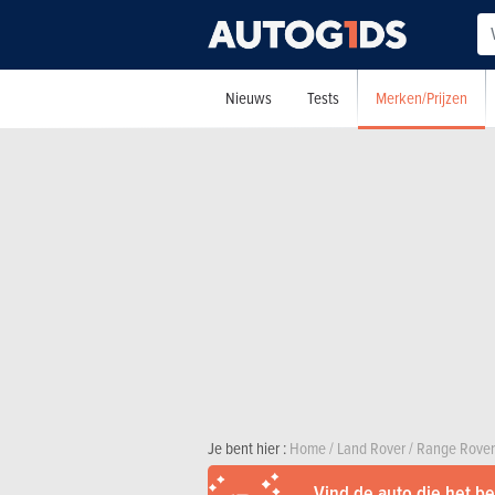
Merken/Prijzen
Nieuws
Tests
Je bent hier :
Home
/
Land Rover
/
Range Rover
Vind de auto die het bes