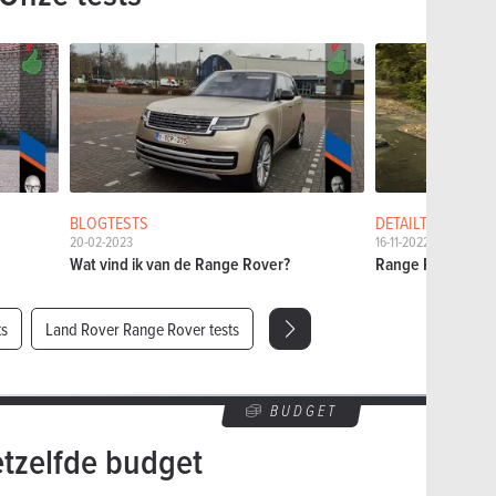
BLOGTESTS
DETAILTESTS
20-02-2023
16-11-2022
Wat vind ik van de Range Rover?
Range Rover P510e
ts
Land Rover Range Rover tests
BUDGET
etzelfde budget