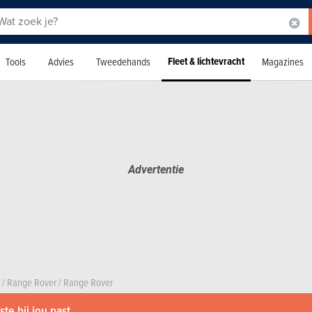
Fleet & lichtevracht
Tools
Advies
Tweedehands
Magazines
/
Range Rover
/
Range Rover
te bij jou past