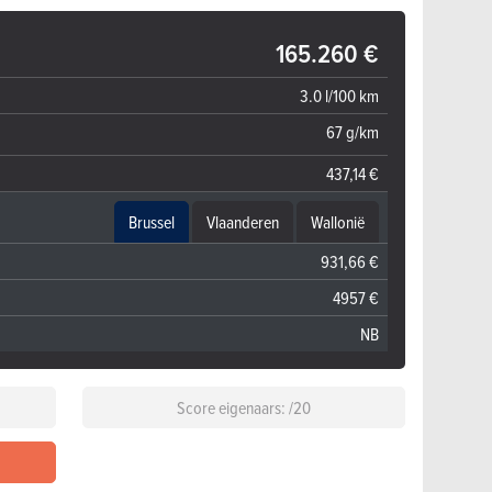
165.260 €
3.0 l/100 km
67 g/km
437,14 €
Brussel
Vlaanderen
Wallonië
931,66 €
4957 €
NB
Score eigenaars: /20