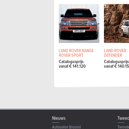
LAND ROVER RANGE
LAND ROVER
ROVER SPORT
DEFENDER
Catalogusprijs
Catalogusprijs
vanaf € 141.120
vanaf € 140.1
Nieuws
Tweed
Autosalon Brussel
Tweed