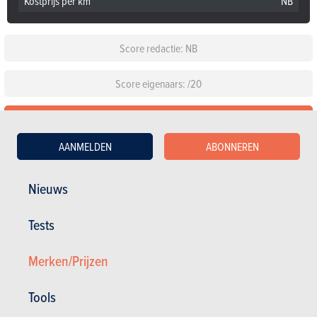
Kostprijs per km
NB
Score redactie: NB
Score eigenaars: /20
Gedetailleerde test bekijken
AANMELDEN
ABONNEREN
Configureer deze auto
Nieuws
Standaarduitrusting
Tests
Kies een kleur
Merken/Prijzen
Kies een pack
Tools