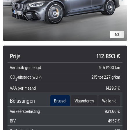
1
/
3
Prijs
112.893 €
Verbruik gemengd
9.5 l/100 km
CO
-uitstoot
215 tot 227 g/km
(WLTP)
2
VAA per maand
1429,7 €
Belastingen
Brussel
Vlaanderen
Wallonië
Verkeersbelasting
931,66 €
BIV
4957 €