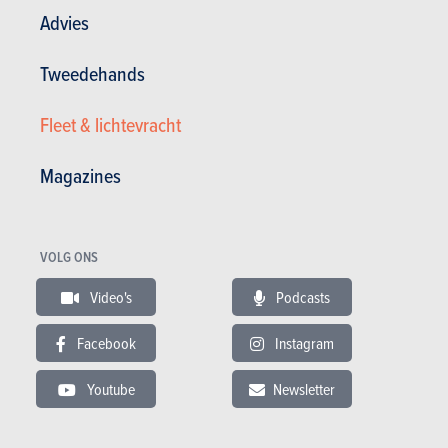
Andere versies tonen
Advies
Tweedehands
BUDGET
Fleet & lichtevracht
In hetzelfde budget
Magazines
VOLG ONS
Video's
Podcasts
Facebook
Instagram
Youtube
Newsletter