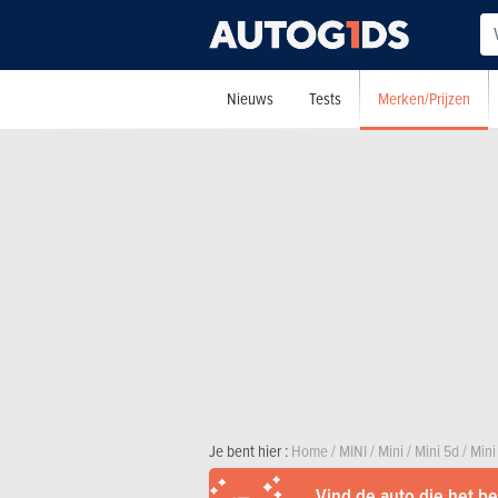
Merken/Prijzen
Nieuws
Tests
Je bent hier :
Home
/
MINI
/
Mini
/
Mini 5d
/
Mini
Vind de auto die het bes