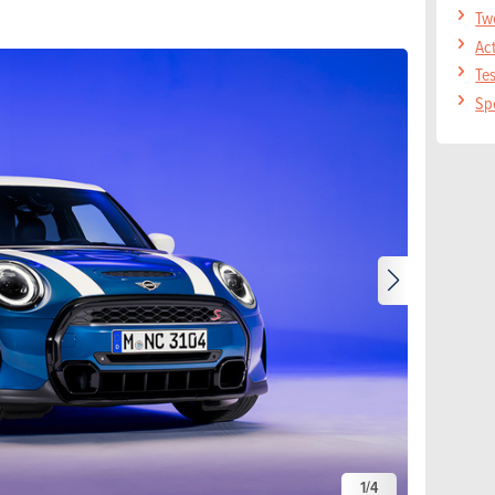
Tw
Act
Tes
Spe
1
/
4