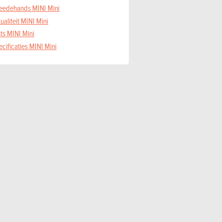
eedehands MINI Mini
ualiteit MINI Mini
ts MINI Mini
cificaties MINI Mini