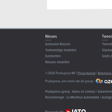
Nieuws
Tweed
Autosalon Brussel
Tweed
Toekomstige modellen
Stock
Evementen
Gratis 
Nieuwe modellen
©2026 Produpress NV |
Privacybeleid
|
Algemene
Produpress, een merk van de groep:
Produpress-groep :
Adres en contact / Advertere
Reclameregie :
Le Moniteur Automobile / Autogi
Powered with