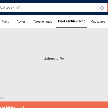
Fleet & lichtevracht
Tools
Advies
Tweedehands
Magazines
 5d
te bij jou past