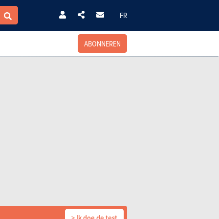
FR
ABONNEREN
> Ik doe de test