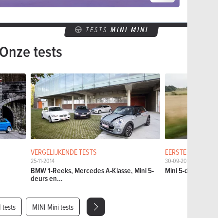
TESTS
MINI MINI
Onze tests
VERGELIJKENDE TESTS
EERSTE TESTS
25-11-2014
30-09-2014
BMW 1-Reeks, Mercedes A-Klasse, Mini 5-
Mini 5-deurs
deurs en...
 tests
MINI Mini tests