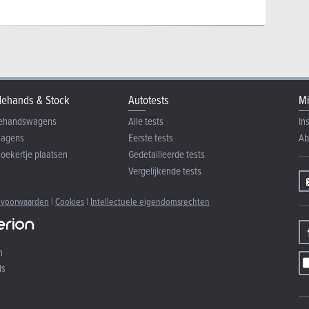
ehands & Stock
Autotests
Mi
ehandswagens
Alle tests
In
wagens
Eerste tests
Ab
zoekertje plaatsen
Gedetailleerde tests
Vergelijkende tests
 voorwaarden
|
Cookies
|
Intellectuele eigendomsrechten
n
ds