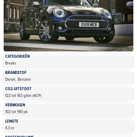
CATEGORIEËN
Breaks
BRANDSTOF
Diesel,
Benzine
CO2-UITSTOOT
122 tot 163 g/km
(WLTP)
VERMOGEN
102 tot 190 pk
LENGTE
4,3 m