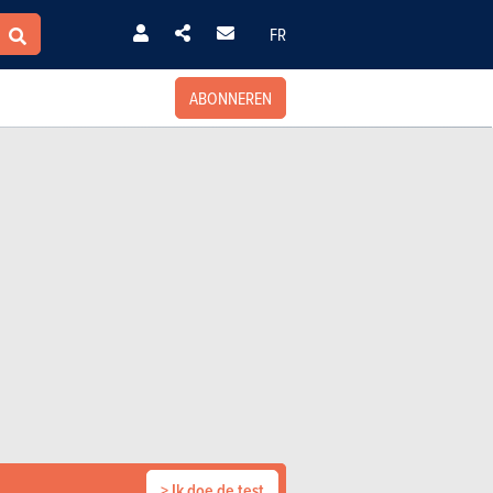
FR
ABONNEREN
> Ik doe de test