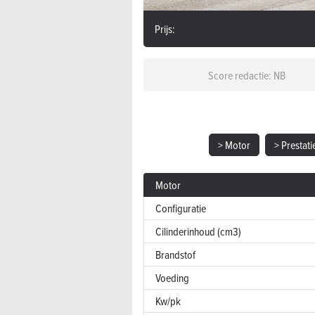
Prijs:
Score redactie: NB
> Motor
> Prestati
Motor
Configuratie
Cilinderinhoud (cm3)
Brandstof
Voeding
Kw/pk