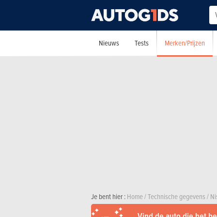
Merken/Prijzen
Nieuws
Tests
Je bent hier :
Home
/
Technische gegevens
/
Ni
Vind de auto die het bes