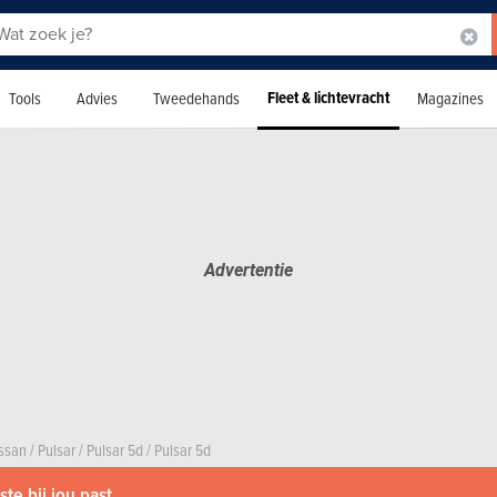
Fleet & lichtevracht
Tools
Advies
Tweedehands
Magazines
ssan
/
Pulsar
/
Pulsar 5d
/
Pulsar 5d
te bij jou past