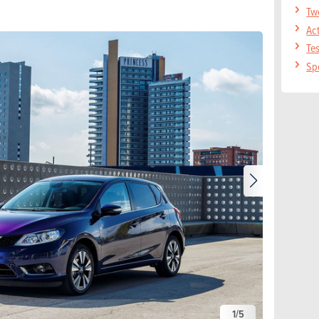
Tw
Act
Tes
Spe
1
/
5