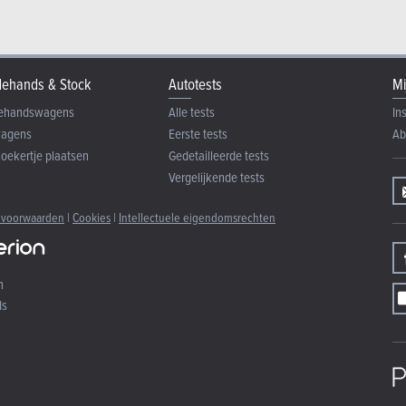
ehands & Stock
Autotests
Mi
ehandswagens
Alle tests
In
wagens
Eerste tests
Ab
zoekertje plaatsen
Gedetailleerde tests
Vergelijkende tests
 voorwaarden
|
Cookies
|
Intellectuele eigendomsrechten
n
ds