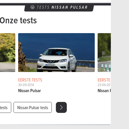
TESTS
NISSAN PULSAR
Onze tests
EERSTE TESTS
EERSTE TESTS
30-09-2014
23-06-2015
Nissan Pulsar
Nissan Pulsar GT
tests
Nissan Pulsar tests