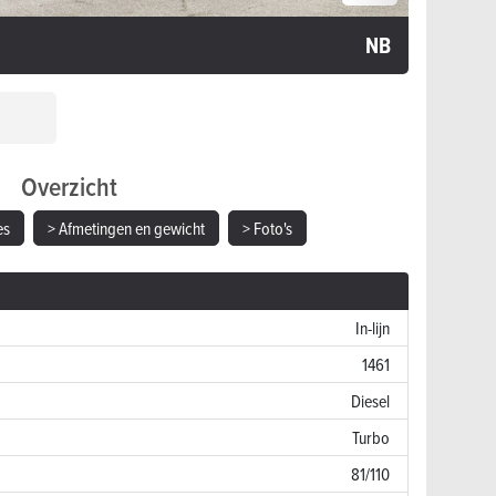
NB
Overzicht
es
> Afmetingen en gewicht
> Foto's
In-lijn
1461
Diesel
Turbo
81/110