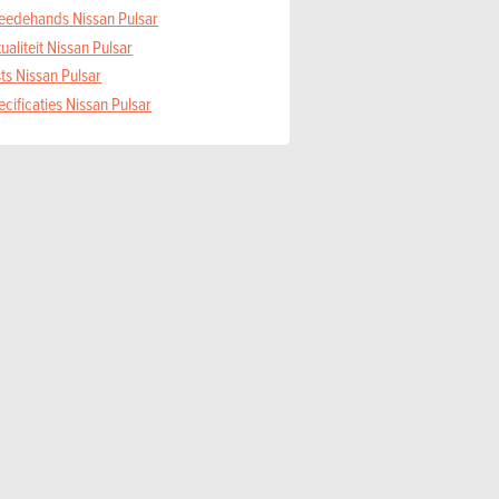
eedehands Nissan Pulsar
ualiteit Nissan Pulsar
ts Nissan Pulsar
cificaties Nissan Pulsar