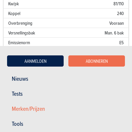
Kw/pk
81/110
Koppel
240
Overbrenging
Vooraan
Versnellingsbak
Man. 6 bak
Emissienorm
E5
CO
-uitstoot
109 g/km
2
AANMELDEN
ABONNEREN
Fiscaal vermogen
8
Prestaties
Nieuws
Optrekken 0-100 km/u
10 sec.
Tests
Optrekken 1000 m
Merken/Prijzen
Topsnelheid (km/u)
10
Verbruik (l/100 km)
4.2 l/100 km
Tools
Kw/pk
81/110