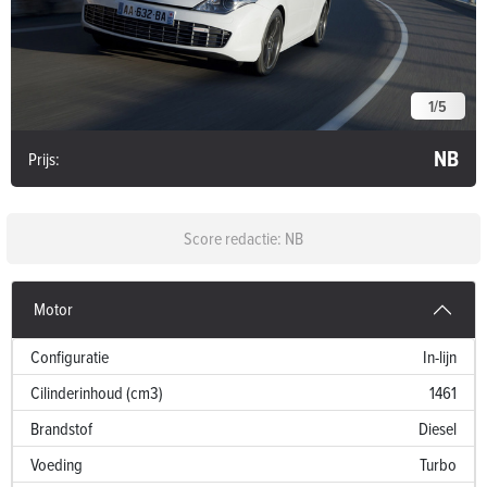
1
/
5
NB
Prijs:
Score redactie: NB
Motor
Configuratie
In-lijn
Cilinderinhoud (cm3)
1461
Brandstof
Diesel
Voeding
Turbo