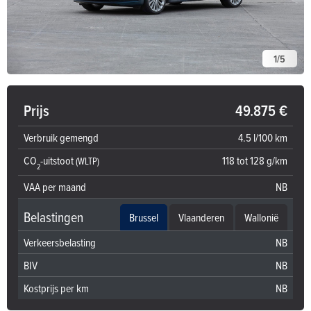
1
/
5
Prijs
49.875 €
Verbruik gemengd
4.5 l/100 km
CO
-uitstoot
118 tot 128 g/km
(WLTP)
2
VAA per maand
NB
Belastingen
Brussel
Vlaanderen
Wallonië
Verkeersbelasting
NB
BIV
NB
Kostprijs per km
NB