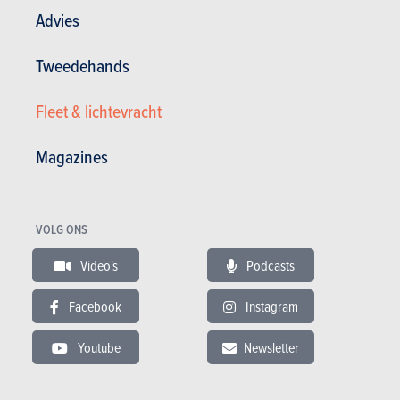
Advies
Andere versies tonen
Tweedehands
Fleet & lichtevracht
BUDGET
Magazines
In hetzelfde budget
VOLG ONS
Video's
Podcasts
Facebook
Instagram
Youtube
Newsletter