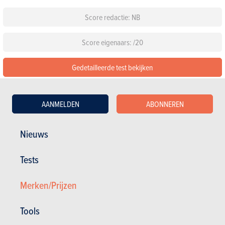
Score redactie: NB
Score eigenaars: /20
Gedetailleerde test bekijken
De 117 beoordelingen lezen over de Skoda Octavia
AANMELDEN
ABONNEREN
Configureer deze auto
Nieuws
Standaarduitrusting
Tests
Kies een kleur
Merken/Prijzen
Kies een pack
Tools