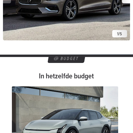
1
/
5
BUDGET
In hetzelfde budget