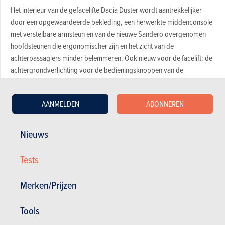
Het interieur van de gefacelifte Dacia Duster wordt aantrekkelijker
door een opgewaardeerde bekleding, een herwerkte middenconsole
met verstelbare armsteun en van de nieuwe Sandero overgenomen
hoofdsteunen die ergonomischer zijn en het zicht van de
achterpassagiers minder belemmeren. Ook nieuw voor de facelift: de
achtergrondverlichting voor de bedieningsknoppen van de
cruisecontrole op het stuurwiel en een metalen voetsteun die de
linkervoet ontlast. Het verbeterde, wat grote aanraakscherm (8 inch)
AANMELDEN
ABONNEREN
van de multimediamodule geeft de Dacia Duster extra
connectiviteitsmogelijkheden. De display toont ook nieuwe informatie
voor 4x4-gebruik, toch als je voor een vierwielaangedreven variant
Nieuws
van de SUV zou opteren.
Tests
Ook na de facelift kan je de Dacia Duster nog steeds met een
dieselkrachtbron bestellen: de dCi 115. Verder kies je uit twee
Merken/Prijzen
drukgevoede TCe-benzinemotoren. De 1 liter met meerpuntsinjectie is
90 pk sterk, tenzij je voor de 100 pk sterke Eco-G op LPG gaat.
De turbobenzine met een cilinderinhoud van 1,3 liter kan je bestellen
Tools
met 130 of met 150 pk. De krachtigste variant kan je ook bestellen met