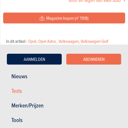
Voor en tegen van elke auto
Magazine kopen (n° 1108)
In dit artikel :
Opel
,
Opel Astra
,
Volkswagen
,
Volkswagen Golf
AANMELDEN
ABONNEREN
Nieuws
GESCHREVEN DOOR JEAN-FRANÇOIS CHRISTIAENS OP
31-08-2022
Tests
Merken/Prijzen
Tools