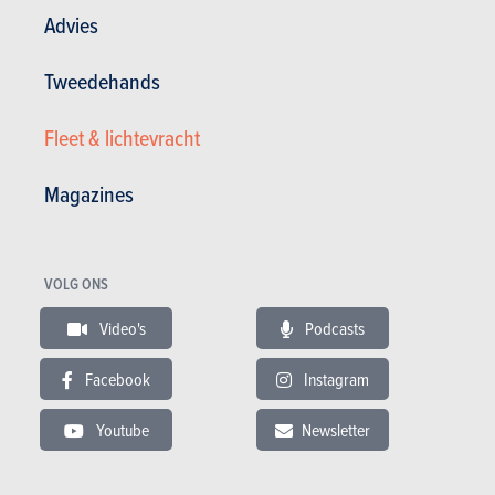
Advies
Tweedehands
VIDEO
Fleet & lichtevracht
Laatste aanbevolen video
Magazines
BUDGET
VOLG ONS
In hetzelfde budget
Video's
Podcasts
Facebook
Instagram
Youtube
Newsletter