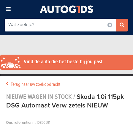
Vind de auto die het beste bij jou past
Terug naar uw zoekopdracht
NIEUWE WAGEN IN STOCK /
Skoda 1.0i 115pk
DSG Automaat Verw zetels NIEUW
Ons referentienr :
10860591