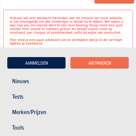
Hoewel wij veel aandacht besteden aan de inhoud van onze website,
is het onmogelijk om alle zoekertjes in detail na te kijken. We raden u
dan ook aan om steeds alert te zijn voor bedrog. Koop nooit een auto
zonder hem vooraf te hebben gezien en betaal vooral nooit op
voorhand, per cheque of postmandaat, zelfs bij wijze van voorschot.
Hier vind je een paar adviezen om te vermijden dat je in de val trapt
tijdens je zoektocht.
AANMELDEN
ABONNEREN
Te koop
NIEUWE 0km
Nieuw
BASISINFORMATIE
Nieuws
Model Skoda Fabia 10i 115pk
Benzine
DSG
Automaat
Merk
Skoda
Tests
Top confuguratie en zeer mooi
Model
Fabia
uitgerust !!
Terugvorderbare B.T.W
Nee
Merken/Prijzen
Prijs is 21 % btw inbegrepen
NIEUWE WAGEN MET PRE
Tools
VOERTUIGDETAILS
REGISTRATIE 9/2025