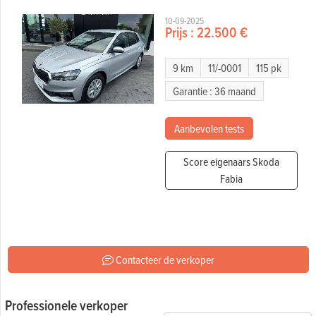
10-09-2025
Prijs :
22.500 €
9 km
11/-0001
115 pk
Garantie : 36 maand
Aanbevolen tests
Score eigenaars Skoda
Fabia
Contacteer de verkoper
Professionele verkoper