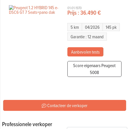
01-01-1970
Prijs :
36.490 €
5 km
04/2026
145 pk
Garantie : 12 maand
Aanbevolen tests
Score eigenaars Peugeot
5008
Contacteer de verkoper
Professionele verkoper