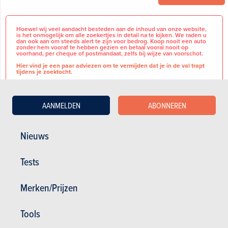
Hoewel wij veel aandacht besteden aan de inhoud van onze website,
is het onmogelijk om alle zoekertjes in detail na te kijken. We raden u
dan ook aan om steeds alert te zijn voor bedrog. Koop nooit een auto
zonder hem vooraf te hebben gezien en betaal vooral nooit op
voorhand, per cheque of postmandaat, zelfs bij wijze van voorschot.
Hier vind je een paar adviezen om te vermijden dat je in de val trapt
tijdens je zoektocht.
AANMELDEN
ABONNEREN
Technische informatie
BASISINFORMATIE
Koppel:
230 Nm
Nieuws
Accuconditie:
99%
Merk
Peugeot
Tankinhoud:
55 liter
Tests
Acceleratie (0-100):
11,3 s
Model
5008
Topsnelheid:
200 km/u
Terugvorderbare
Nee
Merken/Prijzen
B.T.W
Maten
Afmetingen (LxBxH):
479 x 189 x
Aantal eigenaars
1
169 cm
Tools
Wielbasis:
290 cm