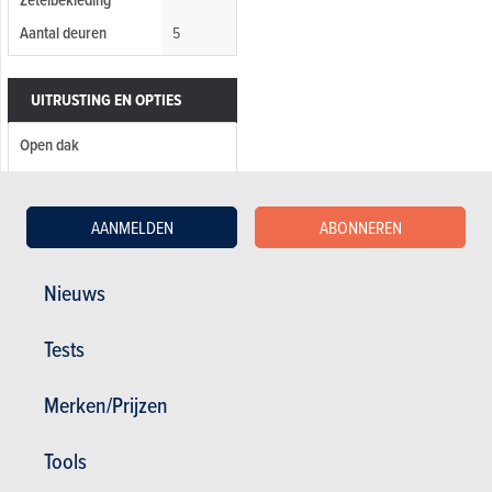
Aantal deuren
5
UITRUSTING EN OPTIES
Open dak
CD
Radio
AANMELDEN
ABONNEREN
TECHNISCHE INFORMATIE
Nieuws
Cilinderinhoud (cm3)
1998 cc
Tests
Aantal cilinders
4
Kw / pk
74 / 101
Merken/Prijzen
Tools
Geen certificaat
ingevuld !