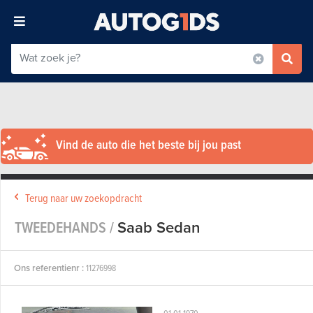
Vind de auto die het beste bij jou past
Terug naar uw zoekopdracht
TWEEDEHANDS /
Saab Sedan
Ons referentienr :
11276998