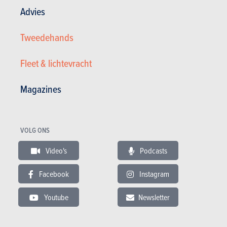
Meer informatie
Advies
Tweedehands
Een fraude melden
Fleet & lichtevracht
Produpress is niet verantwoordelijk voor de juistheid van de verstrekte informatie.
Magazines
Meer infos:
Saab
,
Saab 900
VOLG ONS
Video's
Podcasts
Facebook
Instagram
Youtube
Newsletter
Nieuws
Mijn diensten