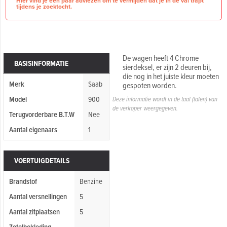
Hier vind je een paar adviezen om te vermijden dat je in de val trapt
tijdens je zoektocht.
De wagen heeft 4 Chrome
BASISINFORMATIE
sierdeksel, er zijn 2 deuren bij,
die nog in het juiste kleur moeten
Merk
Saab
gespoten worden.
Model
900
Deze informatie wordt in de taal (talen) van
de verkoper weergegeven.
Terugvorderbare B.T.W
Nee
Aantal eigenaars
1
VOERTUIGDETAILS
Brandstof
Benzine
Aantal versnellingen
5
Aantal zitplaatsen
5
Zetelbekleding