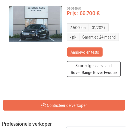
01-01-1970
Prijs :
66.700 €
7.500 km
01/2027
- pk
Garantie : 24 maand
Aanbevolen tests
Score eigenaars Land
Rover Range Rover Evoque
Contacteer de verkoper
Professionele verkoper