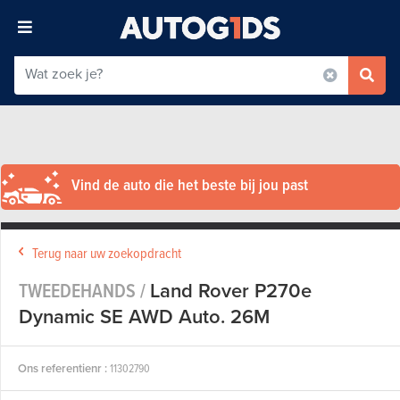
Vind de auto die het beste bij jou past
Terug naar uw zoekopdracht
TWEEDEHANDS /
Land Rover P270e
Dynamic SE AWD Auto. 26M
Ons referentienr :
11302790