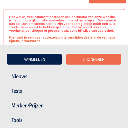
Hoewel wij veel aandacht besteden aan de inhoud van onze website,
is het onmogelijk om alle zoekertjes in detail na te kijken. We raden u
dan ook aan om steeds alert te zijn voor bedrog. Koop nooit een auto
zonder hem vooraf te hebben gezien en betaal vooral nooit op
voorhand, per cheque of postmandaat, zelfs bij wijze van voorschot.
Hier vind je een paar adviezen om te vermijden dat je in de val trapt
tijdens je zoektocht.
AANMELDEN
ABONNEREN
Multimediasysteem,
BASISINFORMATIE
Neerklapbare achterbank,
Nieuws
velgen 19",
Merk
Land Rover
Tests
Model
Range Rover
CO2:34gr/km black exterior
Evoque
styling pack, secure tracker pro
12-month subscrlption , remote,
Merken/Prijzen
Terugvorderbare
Nee
external sound eng enhancemt,
B.T.W
018da, brake disc size frt 18/rr 17,
charging cable-mode 3 var 2 ,
Tools
021ra, 021ta, voice control, digital
audio broadcast dab radio,