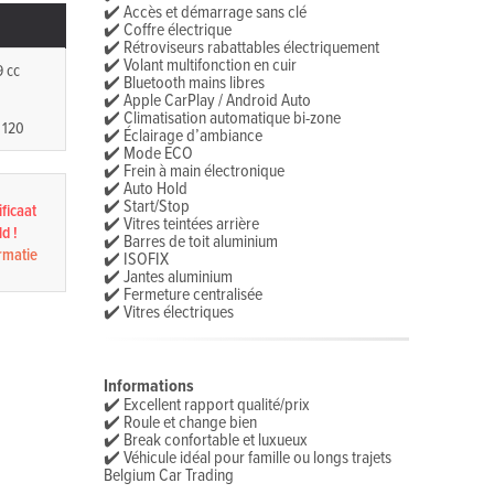
✔️ Accès et démarrage sans clé
✔️ Coffre électrique
✔️ Rétroviseurs rabattables électriquement
✔️ Volant multifonction en cuir
9 cc
✔️ Bluetooth mains libres
✔️ Apple CarPlay / Android Auto
✔️ Climatisation automatique bi-zone
 120
✔️ Éclairage d’ambiance
✔️ Mode ECO
✔️ Frein à main électronique
✔️ Auto Hold
✔️ Start/Stop
ficaat
✔️ Vitres teintées arrière
d !
✔️ Barres de toit aluminium
rmatie
✔️ ISOFIX
✔️ Jantes aluminium
✔️ Fermeture centralisée
✔️ Vitres électriques
Informations
✔️ Excellent rapport qualité/prix
✔️ Roule et change bien
✔️ Break confortable et luxueux
✔️ Véhicule idéal pour famille ou longs trajets
Belgium Car Trading