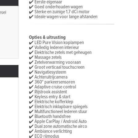
✔️ Eerste eigenaar
✔️ Goed onderhouden wagen
✔️ Sterke en zuinige 1.7 dCi motor
esel
✔️ Ideale wagen voor lange afstanden
Opties & uitrusting
✔️ LED Pure Vision koplampen
✔️ Volledig lederen interieur
✔️ Elektrische zetels met geheugen
✔️ Massage zetels
✔️ Zetelverwarming vooraan
✔️ Groot verticaal touchscreen
✔️ Navigatiesysteem
✔️ Achteruitrijcamera
✔️ 360° parkeersensoren
✔️ Adaptive cruise control
✔️ Rijstrook assistent
✔️ Keyless entry & start
✔️ Elektrische kofferklep
✔️ Elektrisch inklapbare spiegels
✔️ Multifunctioneel lederen stuur
✔️ Bluetooth handsfree
✔️ Apple CarPlay / Android Auto
✔️ Dual zone automatische airco
✔️ Ambiance verlichting
✔️ ECO rijmodus