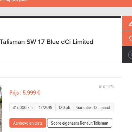
Talisman SW 1.7 Blue dCi Limited
01-01-1970
Prijs :
5.999 €
317.000 km
12/2019
120 pk
Garantie : 12 maand
Aanbevolen tests
Score eigenaars Renault Talisman