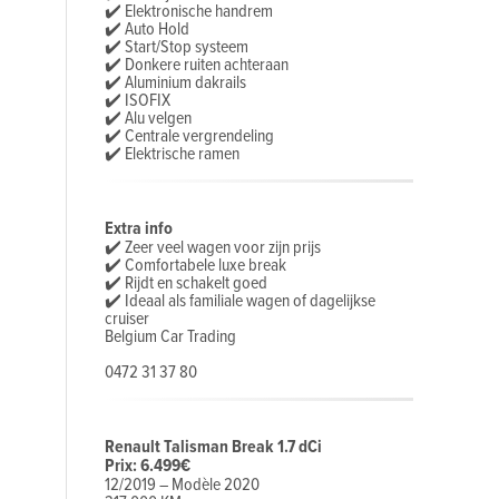
✔️ Elektronische handrem
✔️ Auto Hold
✔️ Start/Stop systeem
✔️ Donkere ruiten achteraan
✔️ Aluminium dakrails
✔️ ISOFIX
✔️ Alu velgen
✔️ Centrale vergrendeling
✔️ Elektrische ramen
Extra info
✔️ Zeer veel wagen voor zijn prijs
✔️ Comfortabele luxe break
✔️ Rijdt en schakelt goed
✔️ Ideaal als familiale wagen of dagelijkse
cruiser
Belgium Car Trading
0472 31 37 80
Renault Talisman Break 1.7 dCi
Prix: 6.499€
12/2019 – Modèle 2020