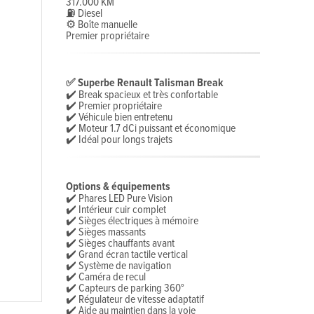
317.000 KM
⛽ Diesel
⚙️ Boîte manuelle
Premier propriétaire
✅ Superbe Renault Talisman Break
✔️ Break spacieux et très confortable
✔️ Premier propriétaire
✔️ Véhicule bien entretenu
✔️ Moteur 1.7 dCi puissant et économique
✔️ Idéal pour longs trajets
Options & équipements
✔️ Phares LED Pure Vision
✔️ Intérieur cuir complet
✔️ Sièges électriques à mémoire
✔️ Sièges massants
✔️ Sièges chauffants avant
✔️ Grand écran tactile vertical
✔️ Système de navigation
✔️ Caméra de recul
✔️ Capteurs de parking 360°
✔️ Régulateur de vitesse adaptatif
✔️ Aide au maintien dans la voie