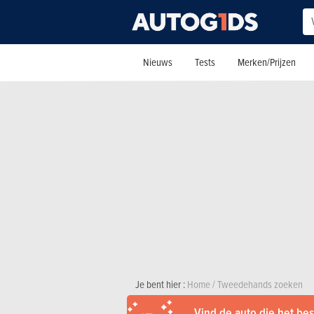
Nieuws
Tests
Merken/Prijzen
Je bent hier :
Home
/
Tweedehands zoeken
Vind de auto die het best