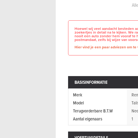
All
Hoewel wij veel aandacht besteden aa
zoekertjes in detail na te kijken. We 
nooit een auto zonder hem vooraf te 
postmandaat, zelfs bij wijze van voors
Hier vind je een paar adviezen om te v
BASISINFORMATIE
Merk
Ren
Model
Tal
Terugvorderbare B.T.W
Ne
Aantal eigenaars
1
VOERTUIGDETAILS