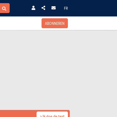
FR
ABONNEREN
> Ik doe de test