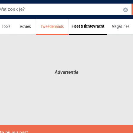
Fleet & lichtevracht
Tweedehands
Tools
Advies
Magazines
e bij jou past