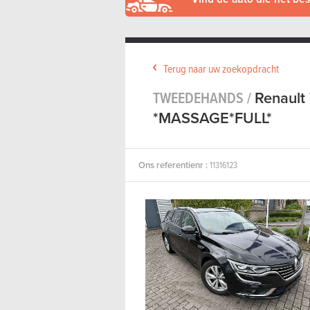
Terug naar uw zoekopdracht
TWEEDEHANDS /
Renault 
*MASSAGE*FULL*
Ons referentienr :
11316123