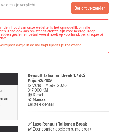
e velden zijn verplicht
Bericht verzenden
n de inhoud van onze website, is het onmogelijk om alle
raden u dan ook aan om steeds alert te zijn voor bedrog. Koop
hebben gezien en betaal vooral nooit op voorhand, per cheque of
chot.
ermijden dat je in de val trapt tijdens je zoektocht.
Renault Talisman Break 1.7 dCi
Prijs: €6.499
12/2019 – Model 2020
317.000 KM
ault
⛽ Diesel
isman
⚙️ Manueel
Eerste eigenaar
e
✅ Luxe Renault Talisman Break
✔️ Zeer comfortabele en ruime break