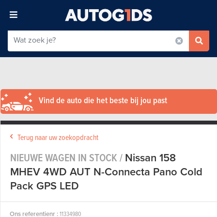
Vind de auto die het beste bij jou past
Terug naar uw zoekopdracht
NIEUWE WAGEN IN STOCK /
Nissan 158
MHEV 4WD AUT N-Connecta Pano Cold
Pack GPS LED
Ons referentienr :
11334980