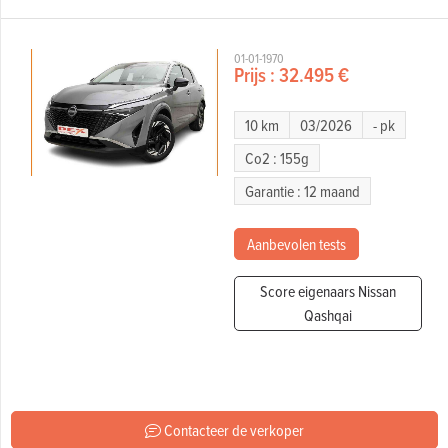
01-01-1970
Prijs :
32.495 €
10 km
03/2026
- pk
Co2 : 155g
Garantie : 12 maand
Aanbevolen tests
Score eigenaars Nissan
Qashqai
Contacteer de verkoper