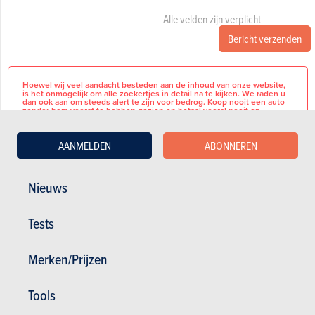
Alle velden zijn verplicht
Bericht verzenden
Hoewel wij veel aandacht besteden aan de inhoud van onze website,
is het onmogelijk om alle zoekertjes in detail na te kijken. We raden u
dan ook aan om steeds alert te zijn voor bedrog. Koop nooit een auto
zonder hem vooraf te hebben gezien en betaal vooral nooit op
voorhand, per cheque of postmandaat, zelfs bij wijze van voorschot.
Hier vind je een paar adviezen om te vermijden dat je in de val trapt
AANMELDEN
ABONNEREN
tijdens je zoektocht.
Nieuws
4WD 158 PK X-Tronic
Tests
BASISINFORMATIE
Cold Pack
Heated Seats
Heated Steering Wheel
Merk
Nissan
Merken/Prijzen
Heated Windshield
Panoramic Roof
Model
Qashqai
Tools
Open:
Terugvorderbare
Nee
B.T.W