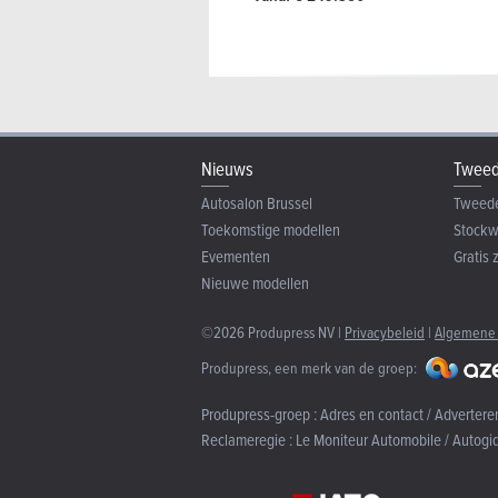
Nieuws
Tweed
Autosalon Brussel
Tweed
Toekomstige modellen
Stock
Evementen
Gratis 
Nieuwe modellen
©2026 Produpress NV |
Privacybeleid
|
Algemene
Produpress, een merk van de groep:
Produpress-groep :
Adres en contact / Advertere
Reclameregie :
Le Moniteur Automobile / Autogi