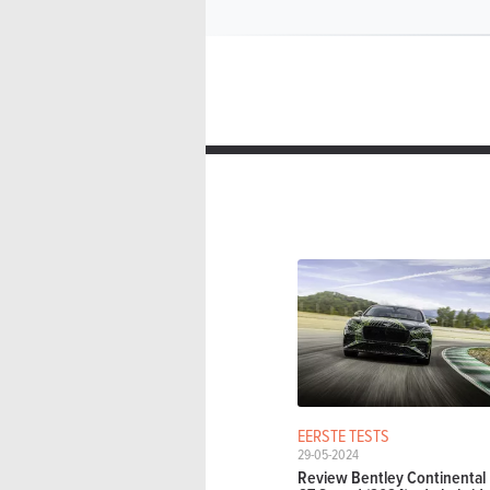
EERSTE TESTS
29-05-2024
Review Bentley Continental