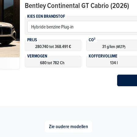
Bentley
Continental GT Cabrio (2026)
KIES EEN BRANDSTOF
PRIJS
CO²
280.740 tot 368.491 €
31 g/km
(WLTP)
VERMOGEN
KOFFERVOLUME
680 tot 782 Ch
134 l
Zie oudere modellen