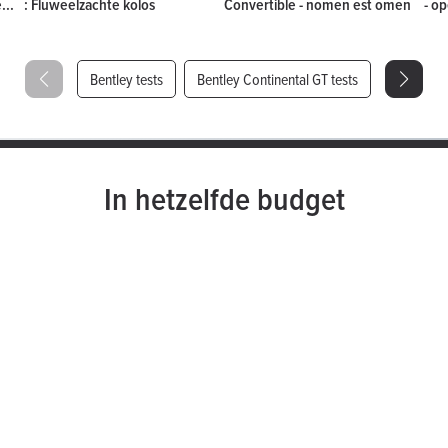
...
: Fluweelzachte kolos
Convertible - nomen est omen
- o
Bentley tests
Bentley Continental GT tests
In hetzelfde budget