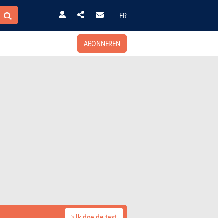
FR
ABONNEREN
> Ik doe de test