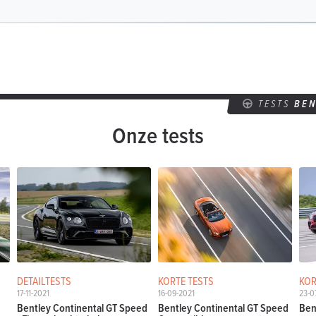
TESTS
BEN
Onze tests
DETAILTESTS
KORTE TESTS
KOR
17-11-2021
16-09-2021
23-0
Bentley Continental GT Speed
Bentley Continental GT Speed
Ben