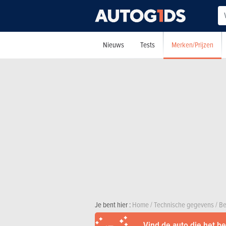
Merken/Prijzen
Nieuws
Tests
Je bent hier :
Home
/
Technische gegevens
/
Be
Vind de auto die het bes