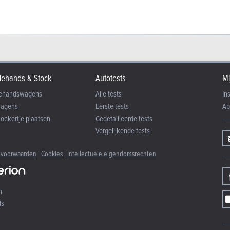
ehands & Stock
Autotests
Mi
ehandswagens
Alle tests
In
wagens
Eerste tests
Ab
zoekertje plaatsen
Gedetailleerde tests
Vergelijkende tests
 voorwaarden
|
Cookies
|
Intellectuele eigendomsrechten
n
ds