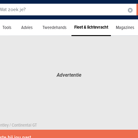
Fleet & lichtevracht
Tools
Advies
Tweedehands
Magazines
ntley
/
Continental GT
te bij jou past