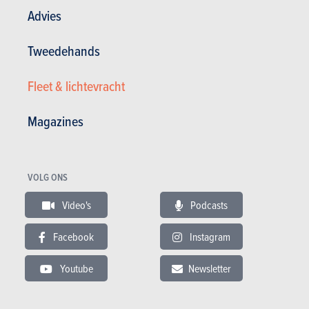
Advies
Tweedehands
Fleet & lichtevracht
Weggedrag
Magazines
659 pk levert de zes liter grote TSI-twaalfcilinder, 24 meer dan de
huidige W12, bij een ongewijzigd maximumkoppel van 900 Nm.
VOLG ONS
Samen goed voor een topsnelheid van 335 km/u en een acceleratie
van 0 tot 100 km/u in 3,6 seconden.
Video's
Podcasts
Hij klinkt ook zo snel, mede dankzij de (alweer optionele) Akrapovic-
uitlaat. In Sport-modus valt het best op hoe de samenwerking tussen
Facebook
Instagram
de motor en de versnellingsbak is aangepast aan het snellere werk.
Youtube
Newsletter
Hier wordt schaamteloos voor de hoge toeren gekozen door bij het
accelereren het opschakelen uit te stellen en bij het afremmen iets
vroeger terug te schakelen.