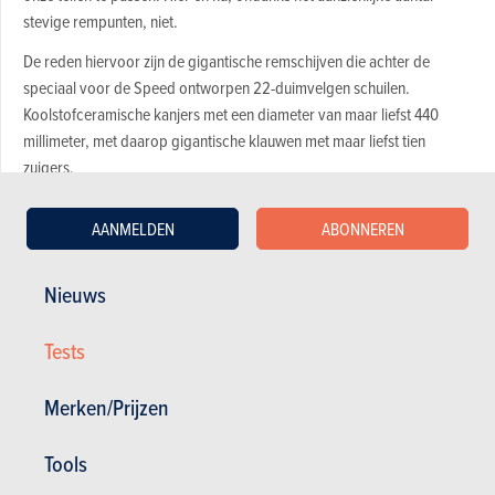
stevige rempunten, niet.
De reden hiervoor zijn de gigantische remschijven die achter de
speciaal voor de Speed ontworpen 22-duimvelgen schuilen.
Koolstofceramische kanjers met een diameter van maar liefst 440
millimeter, met daarop gigantische klauwen met maar liefst tien
zuigers.
Het betreft een optie, maar wel één die garandeert dat de kloeke
AANMELDEN
ABONNEREN
coupé onder alle omstandigheden perfect stopt. Bovendien wegen
deze remmen 33 kilogram minder dan de standaard stalen
exemplaren, wat hem ook nog eens scheelt in onafgeveerd gewicht.
Nieuws
Tests
Merken/Prijzen
Tools