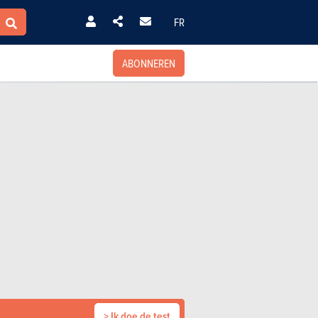
FR
ABONNEREN
> Ik doe de test