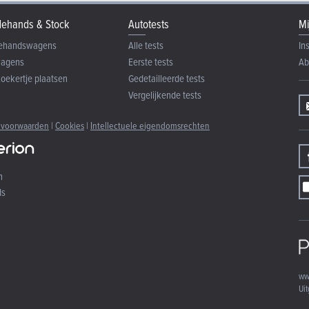
ehands & Stock
Autotests
Mi
ehandswagens
Alle tests
In
wagens
Eerste tests
Ab
zoekertje plaatsen
Gedetailleerde tests
Vergelijkende tests
 voorwaarden
|
Cookies
|
Intellectuele eigendomsrechten
n
ds
ww
Uit