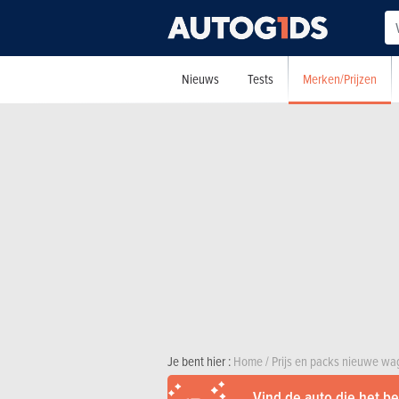
Merken/Prijzen
Nieuws
Tests
Je bent hier :
Home
/
Prijs en packs nieuwe w
Vind de auto die het bes