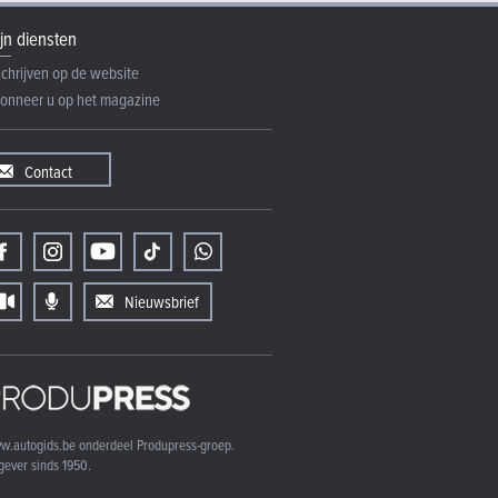
jn diensten
schrijven op de website
onneer u op het magazine
Contact
Nieuwsbrief
w.autogids.be onderdeel Produpress-groep.
gever sinds 1950.