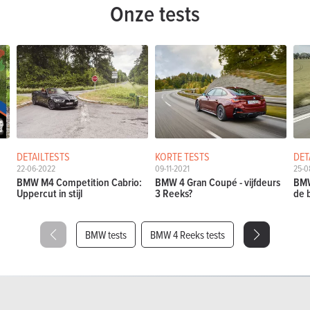
Onze tests
DETAILTESTS
KORTE TESTS
DET
22-06-2022
09-11-2021
25-0
BMW M4 Competition Cabrio:
BMW 4 Gran Coupé - vijfdeurs
BMW
Uppercut in stijl
3 Reeks?
de 
BMW tests
BMW 4 Reeks tests