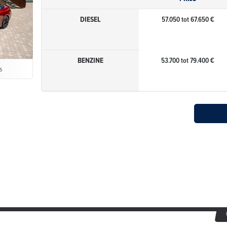
DIESEL
57.050 tot 67.650 €
BENZINE
53.700 tot 79.400 €
s