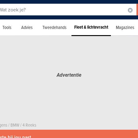
Fleet & lichtevracht
Tools
Advies
Tweedehands
Magazines
agens
/
BMW
/
4 Reeks
te bij jou past