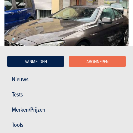
AANMELDEN
ABONNEREN
Nieuws
BMW Coupé 640 dA MOTOR PROBLEEM
Tests
6.900 €
290.105 km
12/2012
313 pk
Co2
Merken/Prijzen
Tools