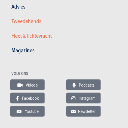
Advies
Tweedehands
Fleet & lichtevracht
Magazines
BMW Coupé 630i
VOLG ONS
6.950 €
279.700 km
05/2008
Video's
Podcasts
272 pk
Co2
Facebook
Instagram
Youtube
Newsletter