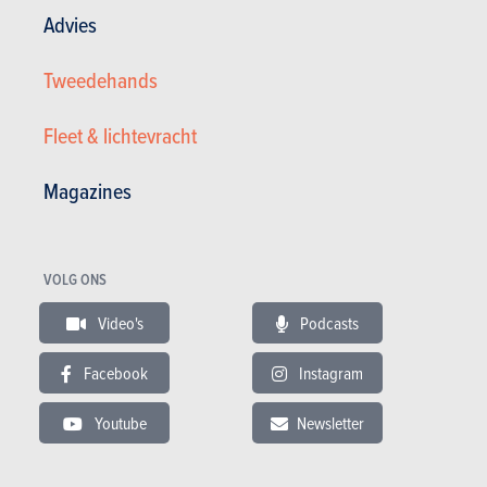
Advies
Tweedehands
Fleet & lichtevracht
Magazines
VOLG ONS
Video's
Podcasts
Ford ST-Line 2.5i 180pk FHEV
Facebook
Instagram
27.900 €
41.484 km
05/2024
Youtube
Newsletter
179 pk
Co2 : 125g