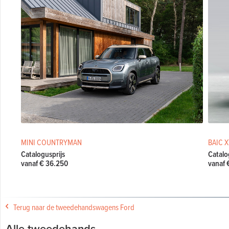
MINI COUNTRYMAN
BAIC 
Catalogusprijs
Catalo
vanaf € 36.250
vanaf 
Terug naar de tweedehandswagens Ford
Alle tweedehands