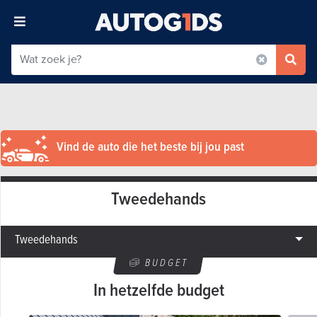
Vind de auto die het beste bij jou past
Tweedehands
Tweedehands
BUDGET
In hetzelfde budget