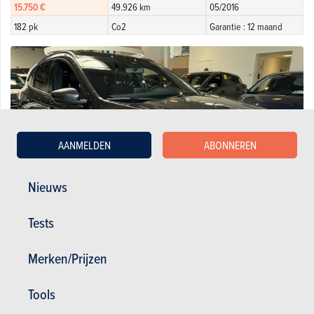
15.750 €
49.926 km
05/2016
182 pk
Co2
Garantie : 12 maand
AANMELDEN
ABONNEREN
Nieuws
Tests
Merken/Prijzen
Ford ST LIne X 2.5PHEV 225PK Magnetic / Pano Dak / Wi ...
25.900 €
65.067 km
02/2023
Tools
- pk
Co2
Garantie : 12 maand